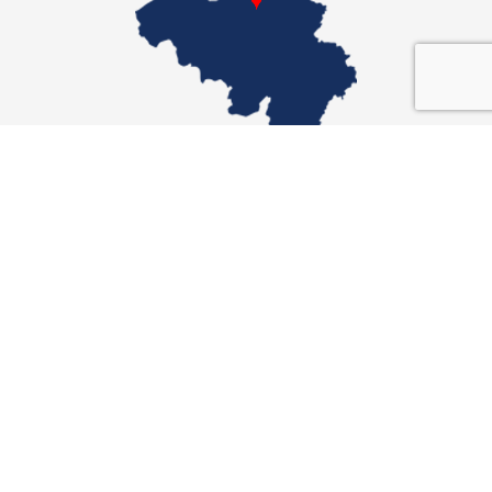
XTRAFLEX UNITED KINGDOM
Tochtergesellschaft
Xtraflex Ltd
Unit 10
Fallbank Industrial Estate
Dodworth, Barnsley
t
+44 (0) 1226 297418
F +44 (0) 1226 297505
sales@xtraflex.co.uk