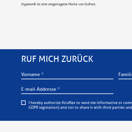
Hypalon® ist eine eingetragene Marke von DuPont.
RUF MICH ZURÜCK
I hereby authorize Xtraflex to send me informative or commercial e-mails on a regular basis. Xtraflex is committed to
GDPR legislation) and not to share it with third parties un