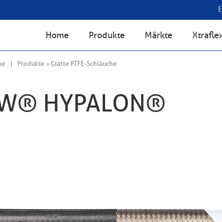
Home
Produkte
Märkte
Xtrafle
he
Produkte
Glatte PTFE-Schläuche
OW® HYPALON®