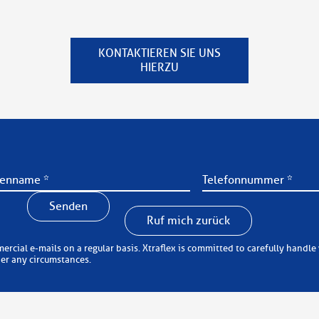
KONTAKTIEREN SIE UNS
HIERZU
Senden
Ruf mich zurück
 carefully handle your personal information (in accordance with the
der any circumstances.