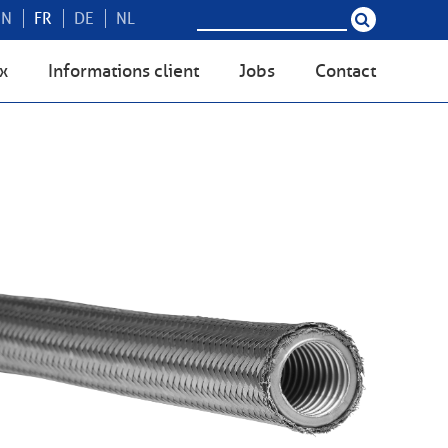
EN
FR
DE
NL
ex
Informations client
Jobs
Contact