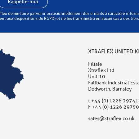
Rappelle-moi
faire parvenir occasionnellement des e-mails à caractère informatif ou commercial. Xtrafle
t aux dispositions du RGPD) et ne les transmettra en aucun cas à des tiers
XTRAFLEX UNITED 
Filiale
Xtraflex Ltd
Unit 10
Fallbank Industrial Est
Dodworth, Barnsley
t
+44 (0) 1226 29741
F +44 (0) 1226 2975
sales@xtraflex.co.uk