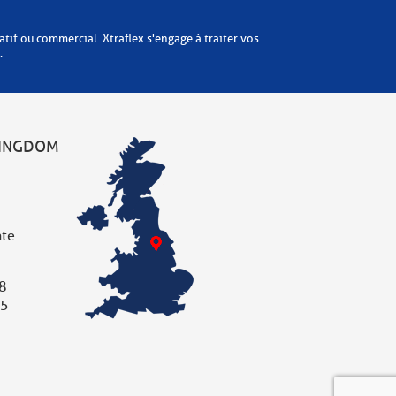
x s'engage à traiter vos
.
KINGDOM
ate
8
05