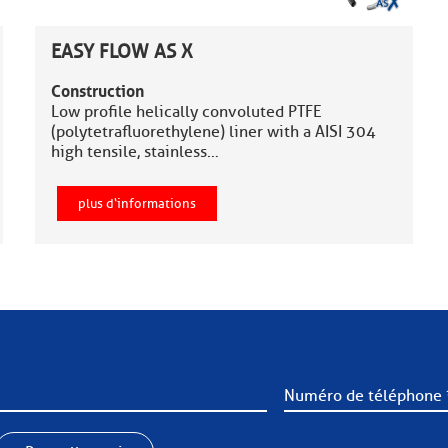
EASY FLOW AS X
Construction
Low profile helically convoluted PTFE
(polytetrafluorethylene) liner with a AISI 304
high tensile, stainless…
plus d‘informations