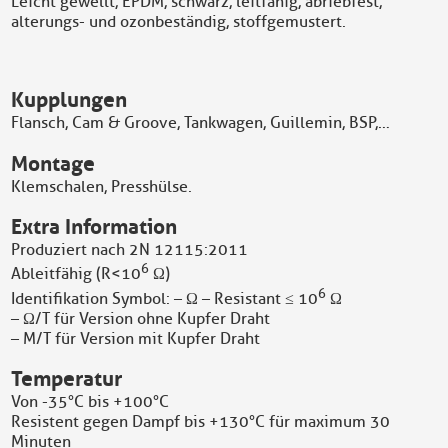
Leicht gewellt, EPDM, schwarz, leitfähig, abriebfest,
alterungs- und ozonbeständig, stoffgemustert.
Kupplungen
Flansch, Cam & Groove, Tankwagen, Guillemin, BSP,…
Montage
Klemschalen, Presshülse.
Extra Information
Produziert nach 2N 12115:2011
6
Ableitfähig (R<10
Ω)
6
Identifikation Symbol: – Ω – Resistant ≤ 10
Ω
– Ω/T für Version ohne Kupfer Draht
– M/T für Version mit Kupfer Draht
Temperatur
Von -35°C bis +100°C
Resistent gegen Dampf bis +130°C für maximum 30
Minuten