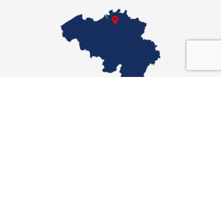
XTRAFLEX UNITED KINGDOM
Dochterbedrijf
Xtraflex Ltd
Unit 10
Fallbank Industrial Estate
Dodworth, Barnsley
t
+44 (0) 1226 297418
F +44 (0) 1226 297505