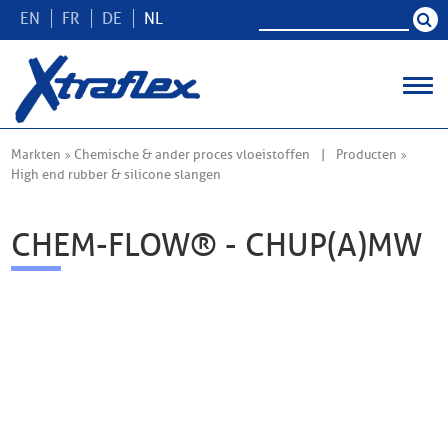
EN
FR
DE
NL
Markten
Chemische & ander proces vloeistoffen
Producten
High end rubber & silicone slangen
CHEM-FLOW® - CHUP(A)MW