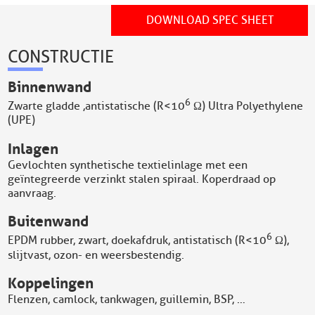
DOWNLOAD SPEC SHEET
CONSTRUCTIE
Binnenwand
6
Zwarte gladde ,antistatische (R<10
Ω) Ultra Polyethylene
(UPE)
Inlagen
Gevlochten synthetische textielinlage met een
geïntegreerde verzinkt stalen spiraal. Koperdraad op
aanvraag.
Buitenwand
6
EPDM rubber, zwart, doekafdruk, antistatisch (R<10
Ω),
slijtvast, ozon- en weersbestendig.
Koppelingen
Flenzen, camlock, tankwagen, guillemin, BSP, …