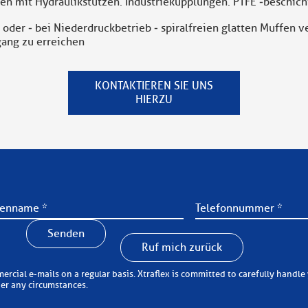
en mit Hydraulikstutzen. Industriekupplungen. PTFE ‐beschic
r ‐ bei Niederdruckbetrieb ‐ spiralfreien glatten Muffen ve
gang zu erreichen
KONTAKTIEREN SIE UNS
HIERZU
Senden
Ruf mich zurück
 carefully handle your personal information (in accordance with the
der any circumstances.