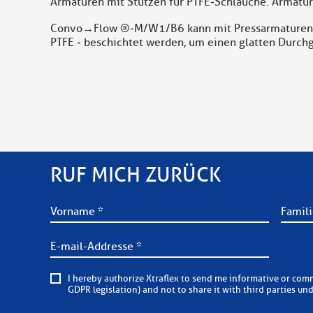
Armaturen mit Stutzen für PTFE‐Schläuche. Armatur
Convo→Flow ®‐M/W1/B6 kann mit Pressarmaturen ode
PTFE ‐ beschichtet werden, um einen glatten Durch
RUF MICH ZURÜCK
I hereby authorize Xtraflex to send me informative or commercial e-mails on a regular basis. Xtraflex is committed to
GDPR legislation) and not to share it with third parties un