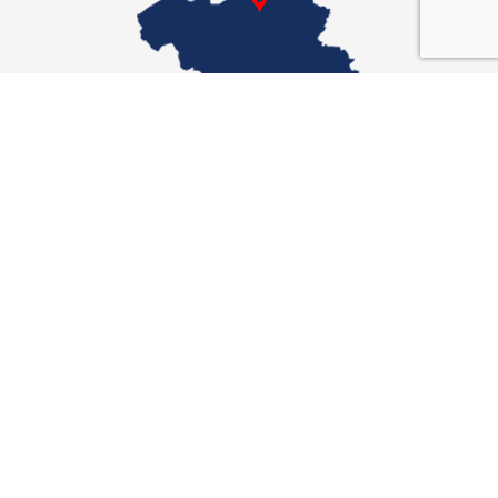
XTRAFLEX UNITED KINGDOM
Filiale
Xtraflex Ltd
Unit 10
Fallbank Industrial Estate
Dodworth, Barnsley
t
+44 (0) 1226 297418
F +44 (0) 1226 297505