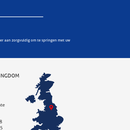
KINGDOM
ate
8
05