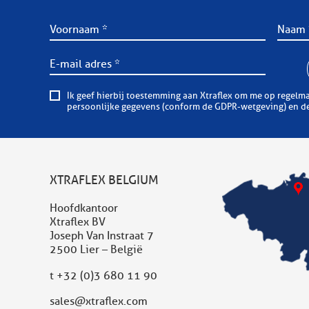
Ik geef hierbij toestemming aan Xtraflex om me op regelmatige basis informatieve of comm
persoonlijke gegevens (conform de GDPR-wetgeving) en dez
XTRAFLEX BELGIUM
Hoofdkantoor
Xtraflex BV
Joseph Van Instraat 7
2500 Lier – België
t
+32 (0)3 680 11 90
sales@xtraflex.com