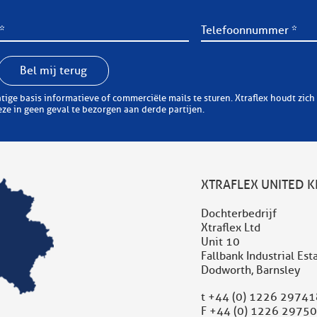
Bel mij terug
erciële mails te sturen. Xtraflex houdt zich er aan zorgvuldig om te springen met uw
e in geen geval te bezorgen aan derde partijen.
XTRAFLEX UNITED 
Dochterbedrijf
Xtraflex Ltd
Unit 10
Fallbank Industrial Est
Dodworth, Barnsley
t
+44 (0) 1226 29741
F +44 (0) 1226 2975