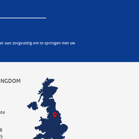
KINGDOM
ate
8
05