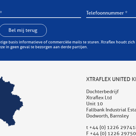
Bel mij terug
erciële mails te sturen. Xtraflex houdt zich er aan zorgvuldig om te springen met uw
e in geen geval te bezorgen aan derde partijen.
XTRAFLEX UNITED 
Dochterbedrijf
Xtraflex Ltd
Unit 10
Fallbank Industrial Est
Dodworth, Barnsley
t
+44 (0) 1226 29741
F +44 (0) 1226 2975