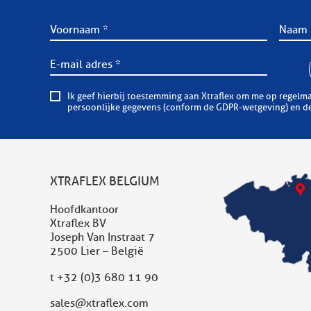
Ik geef hierbij toestemming aan Xtraflex om me op regelmatige basis informatieve of comm
persoonlijke gegevens (conform de GDPR-wetgeving) en dez
XTRAFLEX BELGIUM
Hoofdkantoor
Xtraflex BV
Joseph Van Instraat 7
2500 Lier – België
t
+32 (0)3 680 11 90
sales@xtraflex.com