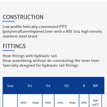
CONSTRUCTION
Low profile helically convoluted PTFE
(polytetrafluorethylene) liner with a AISI 304 high tensile,
stainless steel braid.
FITTINGS
Hose fittings with hydraulic tail
Hose assembling without de-convoluting the inner liner.
Specially designed for hydraulic tail fittings.
Size
D1
D2
D3
R
WP
bar
b
min.
max.
min.
min.
max.
mm
20°C
2