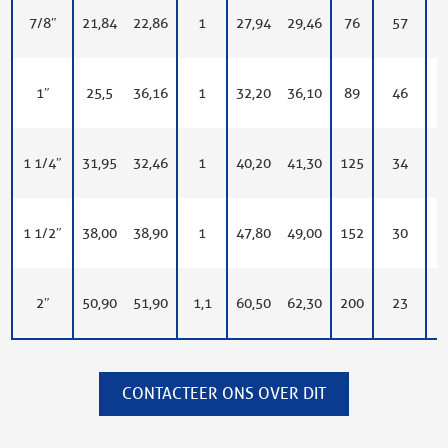
7/8″
21,84
22,86
1
27,94
29,46
76
57
1
1″
25,5
36,16
1
32,20
36,10
89
46
1
1 1/4″
31,95
32,46
1
40,20
41,30
125
34
1
1 1/2″
38,00
38,90
1
47,80
49,00
152
30
2″
50,90
51,90
1,1
60,50
62,30
200
23
CONTACTEER ONS OVER DIT