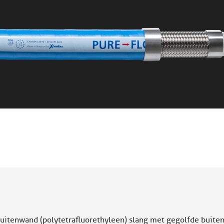
buitenwand (polytetrafluorethyleen) slang met gegolfde buite