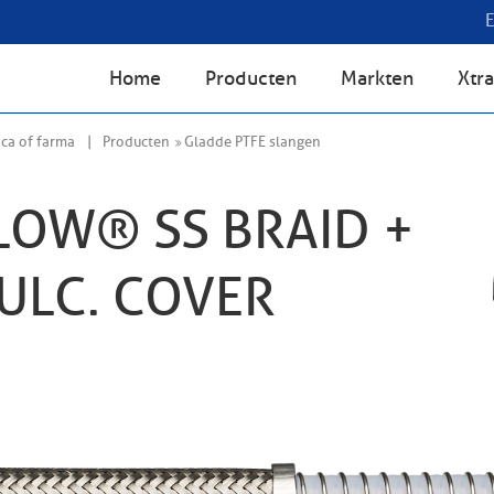
Home
Producten
Markten
Xtra
ca of farma
Producten
Gladde PTFE slangen
OW® SS BRAID +
VULC. COVER