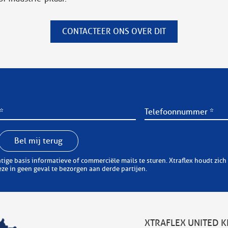
CONTACTEER ONS OVER DIT
Bel mij terug
erciële mails te sturen. Xtraflex houdt zich er aan zorgvuldig om te springen met uw
e in geen geval te bezorgen aan derde partijen.
XTRAFLEX UNITED 