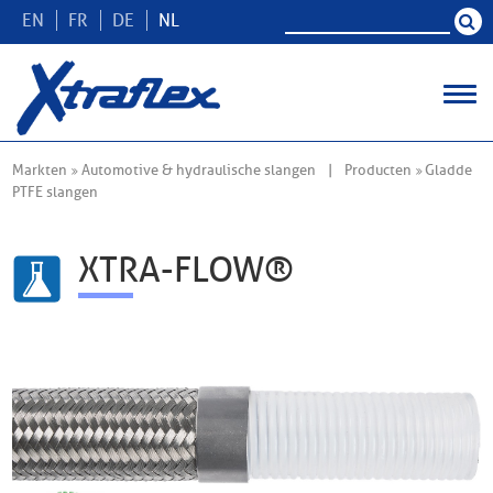
EN
FR
DE
NL
Markten
Automotive & hydraulische slangen
Producten
Gladde
PTFE slangen
XTRA-FLOW®