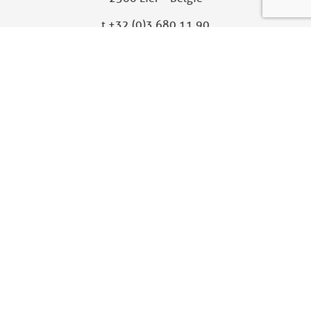
t
+32 (0)3 680 11 90
sales@xtraflex.com
XTRAFLEX UNITED KINGDOM
Dochterbedrijf
Xtraflex Ltd
Unit 10
Fallbank Industrial Estate