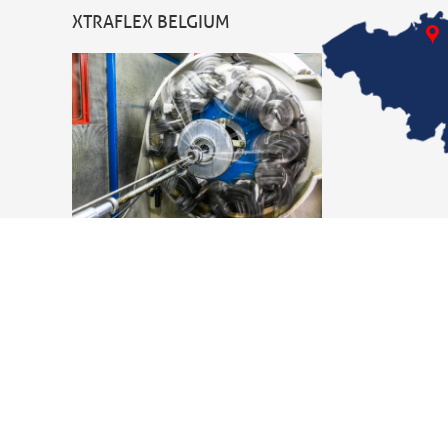
XTRAFLEX BELGIUM
Hoofdkantoor
Xtraflex BV
Joseph Van Instraat 7
2500 Lier – België
t
+32 (0)3 680 11 90
sales@xtraflex.com