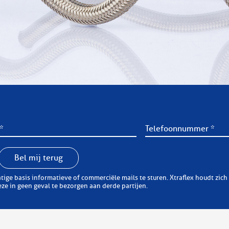
Bel mij terug
erciële mails te sturen. Xtraflex houdt zich er aan zorgvuldig om te springen met uw
e in geen geval te bezorgen aan derde partijen.