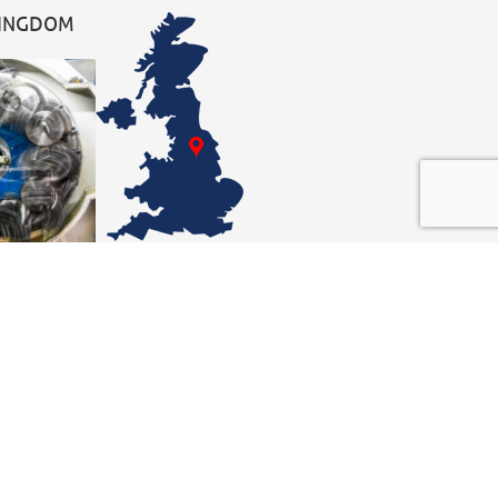
KINGDOM
ate
8
05