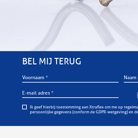
BEL MIJ TERUG
Ik geef hierbij toestemming aan Xtraflex om me op regelmatige basis informatieve of comm
persoonlijke gegevens (conform de GDPR-wetgeving) en dez