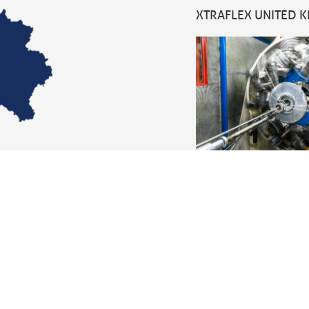
XTRAFLEX UNITED 
Dochterbedrijf
Xtraflex Ltd
Unit 10
Fallbank Industrial Est
Dodworth, Barnsley
t
+44 (0) 1226 29741
F +44 (0) 1226 2975
sales@xtraflex.co.uk